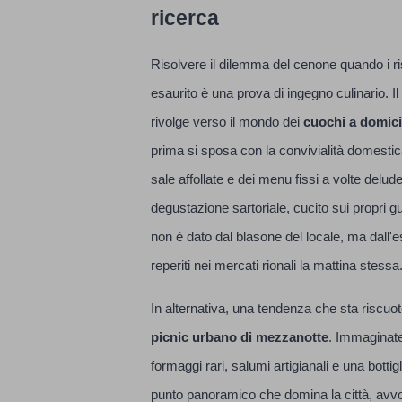
ricerca
Risolvere il dilemma del cenone quando i rist
esaurito è una prova di ingegno culinario. I
rivolge verso il mondo dei
cuochi a domici
prima si sposa con la convivialità domesti
sale affollate e dei menu fissi a volte delude
degustazione sartoriale, cucito sui propri gus
non è dato dal blasone del locale, ma dall'es
reperiti nei mercati rionali la mattina stessa
In alternativa, una tendenza che sta riscuo
picnic urbano di mezzanotte
. Immaginate
formaggi rari, salumi artigianali e una bott
punto panoramico che domina la città, avvolt