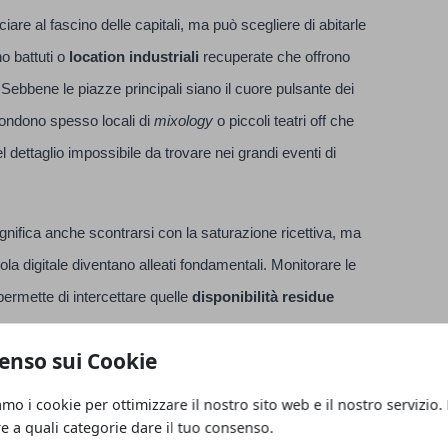
e al fascino delle capitali, ma può scegliere di abitarle
o battuti o
location industriali
recuperate che offrono
Sebbene le piazze principali siano il cuore pulsante dei
scondono spesso locali di
mixology
o piccoli teatri off che
dettaglio impossibile da trovare nei grandi eventi di
significa anche scontrarsi con la saturazione ricettiva, ma
ola digitale diventano alleati fondamentali. Monitorare le
permette di intercettare quelle
disponibilità residue
esso a tariffe sorprendentemente vantaggiose per la
enso sui Cookie
chi è alla ricerca di suggerimenti specifici, magari
valide
idee per last minute capodanno a Roma
può
amo i cookie per ottimizzare il nostro sito web e il nostro servizio.
private o itinerari notturni tra le rovine illuminate, dove
re a quali categorie dare il tuo consenso.