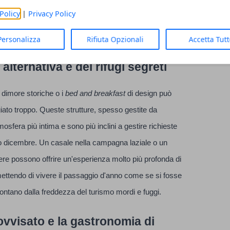
rgia del nuovo inizio. La capitale, con la sua
Policy
|
Privacy Policy
fugio per chi arriva tardi, a patto di saper guardare oltre la
a.
Personalizza
Rifiuta Opzionali
Accetta Tut
 alternativa e dei rifugi segreti
e dimore storiche o i
bed and breakfast
di design può
giato troppo. Queste strutture, spesso gestite da
sfera più intima e sono più inclini a gestire richieste
o dicembre. Un casale nella campagna laziale o un
ere possono offrire un'esperienza molto più profonda di
ettendo di vivere il passaggio d'anno come se si fosse
 lontano dalla freddezza del turismo mordi e fuggi.
ovvisato e la gastronomia di