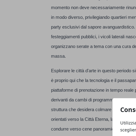
momento non deve necessariamente rinunciar
in modo diverso, privilegiando quartieri men
party esclusivi dal sapore avanguardistico. 
festeggiamenti pubblici, i vicoli laterali na
organizzano serate a tema con una cura del 
massa.
Esplorare le città d'arte in questo periodo 
è proprio qui che la tecnologia e il passapar
piattaforme di prenotazione in tempo reale 
derivanti da cambi di programma altrui, sp
Cons
struttura che desidera colmare il vuoto. Per 
orientati verso la Città Eterna, la caccia a 
Utilizzi
condurre verso cene panoramiche su terrazze 
sceglie