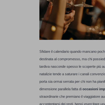
Sfidare il calendario quando mancano pochi
destinata al compromesso, ma chi possiede lo
tardiva nasconde spesso le scoperte più au
natalizie tende a saturare i canali convenzio
porta sia ormai serrata per chi non ha piani
dimensione parallela fatta di
occasioni im
straordinarie che premiano il viaggiatore au
accontentarsi dei resti, bensì esercitare u