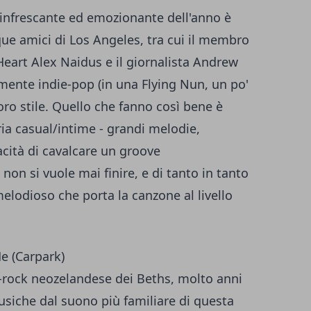
rinfrescante ed emozionante dell'anno è
que amici di Los Angeles, tra cui il membro
Heart Alex Naidus e il giornalista Andrew
mente indie-pop (in una Flying Nun, un po'
oro stile. Quello che fanno così bene è
a casual/intime - grandi melodie,
cità di cavalcare un groove
on si vuole mai finire, e di tanto in tanto
elodioso che porta la canzone al livello
e (Carpark)
p-rock neozelandese dei Beths, molto anni
usiche dal suono più familiare di questa