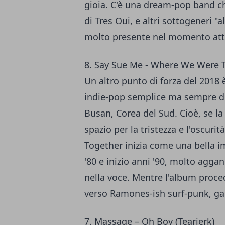
gioia. C'è una dream-pop band ch
di Tres Oui, e altri sottogeneri "a
molto presente nel momento attu
8. Say Sue Me - Where We Were 
Un altro punto di forza del 2018
indie-pop semplice ma sempre di
Busan, Corea del Sud. Cioè, se la
spazio per la tristezza e l'oscur
Together inizia come una bella imi
'80 e inizio anni '90, molto agg
nella voce. Mentre l'album proced
verso Ramones-ish surf-punk, gar
7. Massage – Oh Boy (Tearjerk)