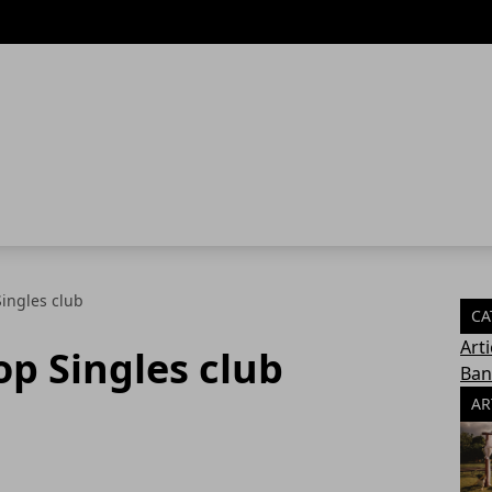
Singles club
CA
Arti
op Singles club
Ban
AR