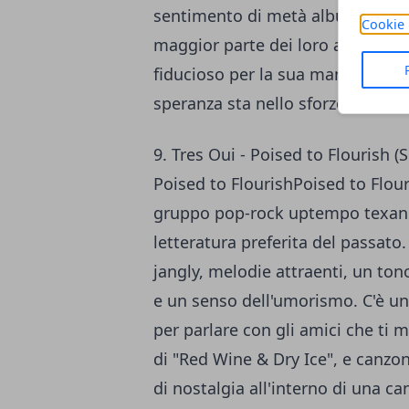
sentimento di metà album "è stat
Cookie 
maggior parte dei loro ascoltator
fiducioso per la sua mancanza di
speranza sta nello sforzo.
9. Tres Oui - Poised to Flourish (
Poised to FlourishPoised to Flour
gruppo pop-rock uptempo texano A
letteratura preferita del passato
jangly, melodie attraenti, un to
e un senso dell'umorismo. C'è un
per parlare con gli amici che t
di "Red Wine & Dry Ice", e canz
di nostalgia all'interno di una 