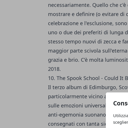
necessariamente. Quello che c'è 
mostrare e definire (o evitare di d
celebrazione e l'esclusione, sono 
uno o due dei preferiti di lunga 
stesso tempo nuovi di zecca e fam
maggior parte scivola sull'eter
grazia e brio. C'è molta luminosit
2018.
10. The Spook School - Could It 
Il terzo album di Edimburgo, Sco
particolarmente vicino al momen
Cons
sulle emozioni universali. Le can
anti-egemonia suonano potenti 
Utilizzi
sceglie
consegnati con tanta sicurezza e t