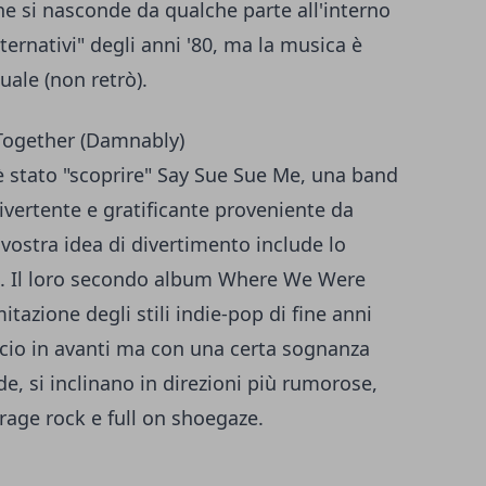
e si nasconde da qualche parte all'interno
lternativi" degli anni '80, ma la musica è
ale (non retrò).
Together (Damnably)
 è stato "scoprire" Say Sue Sue Me, una band
vertente e gratificante proveniente da
 vostra idea di divertimento include lo
ità. Il loro secondo album Where We Were
tazione degli stili indie-pop di fine anni
ancio in avanti ma con una certa sognanza
e, si inclinano in direzioni più rumorose,
age rock e full on shoegaze.