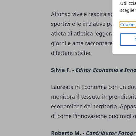
Utilizzi
sceglie
Alfonso vive e respira sport da s
sportivi e le iniziative per il t
Cookie 
atleta di atletica leggera, conosce
giorni e ama raccontare le storie 
dilettantistiche.
Silvia F. -
Editor Economia e Inn
Laureata in Economia con un dott
monitora il tessuto imprenditoria
economiche del territorio. Appass
di come l'innovazione può miglior
Roberto M. -
Contributor Fotogr