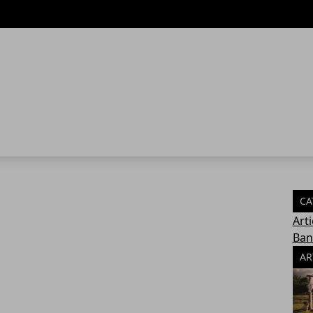
CA
Arti
Ban
AR