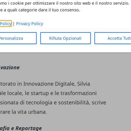
amo i cookie per ottimizzare il nostro sito web e il nostro servizio.
re a quali categorie dare il tuo consenso.
empre. Segue le squadre locali, gli eventi
empo libero con entusiasmo contagioso. Ex
Policy
|
Privacy Policy
 l'importanza dello sport nella vita di tutti i
Personalizza
Rifiuta Opzionali
Accetta Tut
degli sportivi emergenti e delle realtà
ovazione
orato in Innovazione Digitale, Silvia
le locale, le startup e le trasformazioni
ionata di tecnologia e sostenibilità, scrive
are la vita urbana.
afia e Reportage