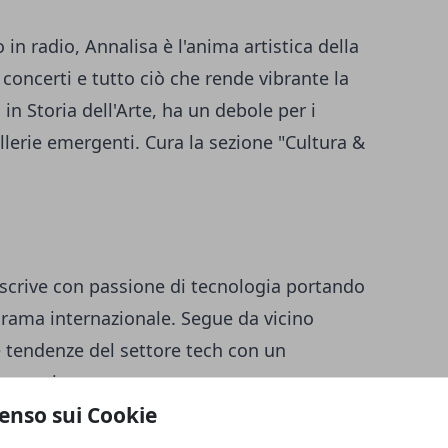
in radio, Annalisa è l'anima artistica della
concerti e tutto ciò che rende vibrante la
 in Storia dell'Arte, ha un debole per i
allerie emergenti. Cura la sezione "Cultura &
 scrive con passione di tecnologia portando
norama internazionale. Segue da vicino
 tendenze del settore tech con un
a tutti.
enso sui Cookie
empo Libero