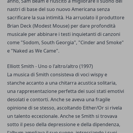
anno, Sam Beam è riuscito a migliorare il suono dei
nastri di base del suo nuovo Americana senza
sacrificare la sua intimità. Ha arruolato il produttore
Brian Deck (Modest Mouse) per dare profondità
musicale per abbinare i testi inquietanti di canzoni
come "Sodom, South Georgia", "Cinder and Smoke"
e "Naked as We Came".
Elliott Smith - Uno o l'altro/altro (1997)
La musica di Smith consisteva di voci wispy e
stanche accanto a una chitarra acustica solitaria,
una rappresentazione perfetta dei suoi stati emotivi
desolati e contorti. Anche se aveva una fragile
opinione di se stesso, ascoltando Either/Or si rivela
un talento eccezionale. Anche se Smith si trovava
sotto il peso della depressione e della dipendenza,
l'album ampliava il suo suono, intrecciando i suoi